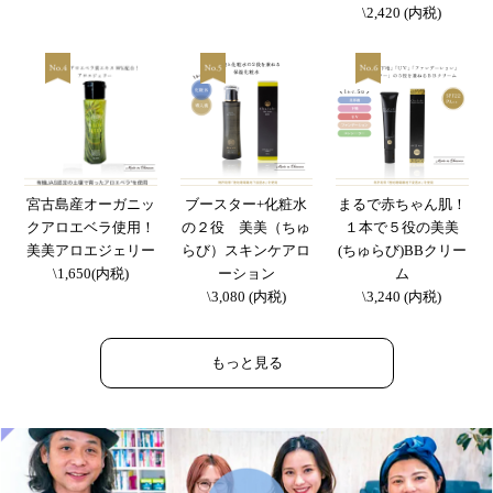
\2,420 (内税)
宮古島産オーガニッ
ブースター+化粧水
まるで赤ちゃん肌！
クアロエベラ使用！
の２役 美美（ちゅ
１本で５役の美美
美美アロエジェリー
らび）スキンケアロ
(ちゅらび)BBクリー
\1,650(内税)
ーション
ム
\3,080 (内税)
\3,240 (内税)
もっと見る