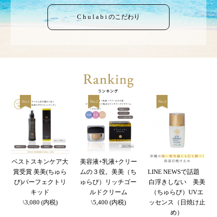
C h u l a b i のこだわり
ベストスキンケア大
美容液+乳液+クリー
賞受賞 美美(ちゅら
ムの３役。美美（ち
LINE NEWSで話題
び)パーフェクトリ
ゅらび）リッチゴー
白浮きしない 美美
キッド
ルドクリーム
（ちゅらび）UVエ
\3,080 (内税)
\5,400 (内税)
ッセンス（日焼け止
め）