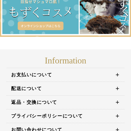
Information
お支払いについて
配送について
各種クレジットカード、銀行振込、代金引換、後払い決済、Apple
Pay、セブンイレブン、ローソン、郵便局ATM等からお選び頂けま
返品・交換について
す。
プライバシーポリシーについて
商品がお手元に届きましたらご注文内容と異なっていないかご確認く
ださい。
詳しくはこちら≫
お問い合わせについて
お客様からお預かりした個人情報（お名前・ご住所・電話番号等）は
商品の品質については万全を期しておりますが、万一 商品に破損・汚