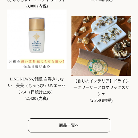
\3,080 (内税)
LINE NEWSで話題 白浮きしな
【香りのインテリア】ドライシ
い 美美（ちゅらび）UVエッセ
ークワーサーアロマワックスサ
ンス（日焼け止め）
シェ
\2,420 (内税)
\2,750 (内税)
商品一覧へ