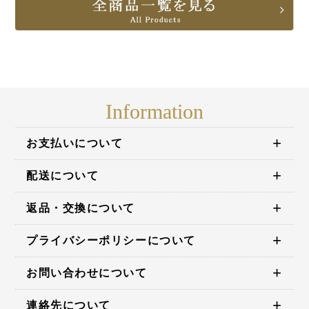
Information
お支払いについて
配送について
各種クレジットカード、銀行振込、代金引換、後払い決済、Apple
Pay、セブンイレブン、ローソン、郵便局ATM等からお選び頂けま
返品・交換について
す。
プライバシーポリシーについて
商品がお手元に届きましたらご注文内容と異なっていないかご確認く
ださい。
詳しくはこちら≫
お問い合わせについて
お客様からお預かりした個人情報（お名前・ご住所・電話番号等）は
商品の品質については万全を期しておりますが、万一 商品に破損・汚
責任をもって保管し、商品の発送業務以外、第三者に譲渡・提供する
損・不良があった場合、またはご注文と異なる場合は、お受け取り後
連絡先について
ことはございません。ご安心ください。
７日間以内にご連絡ください。