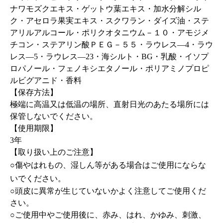
ナワモズクエキス・ゲットウ葉エキス・加水分解シル
ク・アセロラ果実エキス・スクワラン・ダイズ油・ステ
アリルアルコール・ポリクオタニウム－１０・アモジメ
チコン・ステアリン酸ＰＥＧ－５５・ラウレス―4・ラウ
レス―5・ラウレス―23・海シルト・BG・乳酸・イソプ
ロパノール・フェノキシエタノール・ポリアミノプロピ
ルビグアニド・香料
【保存方法】
極端に高温又は低温の場所、直射日光のあたる場所には
保管しないでください。
【使用期限】
3年
【取り扱い上のご注意】
○傷やはれもの、湿しん等がある場合はご使用にならな
いでください。
○頭皮に異常が生じていないかよく注意してご使用くだ
さい。
○ご使用中やご使用後に、赤み、はれ、かゆみ、刺激、