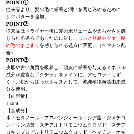
POINT①
従来品より、髪の毛に栄養と潤いを閉じ込めるために、
シアバターを追加。
POINT②
従来品はドライヤー後に髪のボリュームや柔らかさを感
じられる処方であったのに対し、
しっとり感やツヤ、髪
の毛のまとまり
を感じられる処方に変更。（ヘマチン配
合）
POINT③
皮脂や古い角質を吸着し、頭皮に栄養を与えるミネラル
成分が豊富な『クチャ』をメインに、アセロラ・もず
く・月桃から採ったエキスとして、沖縄植物海藻由来成
分を使用。
【内容量】
150ml
【全成分】
水・セタノール・プロバンジオール・シア脂・ジメチコ
ン・リン脂質・ステアルトリモニウムクロリド・ステア
ロキシプロピルトリモニウムクロリド・ヘマチン・オキ